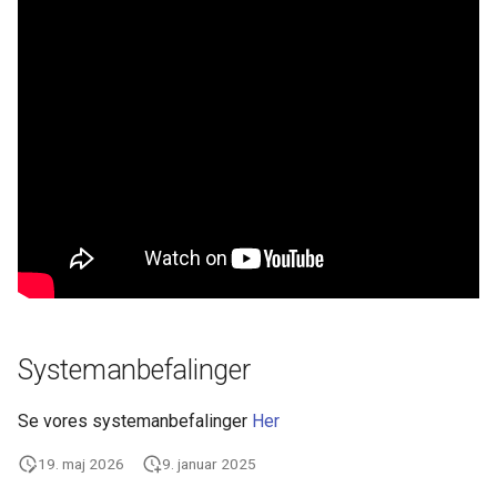
Dimensioner
Ny Guide til Udligning
Opsætning Kontrolskemaer
Valuta
DanDomain webshop
Omkostningsbilag
BankConnect Poster henov
dagen - cam54
Finansopsætning
Cardlay - og KeyBalance
Afgifter
KB Apps - Nye ude
Funktioner
Newland skanner - Opdater
Kørsler
Systemanbefalinger
KeyBalance APP
Se vores systemanbefalinger
Her
Danløn Import - nu med P
fil
19. maj 2026
9. januar 2025