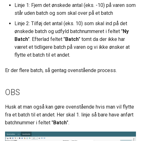
Funktioner
Opsætning af
Kontrolskemaer
s
Linje 1: Fjern det ønskede antal (eks. -10) på varen som
Ny sikker håndtering af
stregkodeskannere /
KeyBalance og Shopify
Debitor & Salg
Afstemning
Styklister
Funktioner
Funktioner
Pluk & pak
Salgsprojekter
Igangværende arbejde
Rettigheder
står uden batch og som skal over på et batch
e
kolonneændringer
håndskannere
Opsætning Kontrolskemae
Linje 2: Tilføj det antal (eks. 10) som skal ind på det
Shopify - Anmod om adga
Detailsalg
Valutasaldi
Pluk & pak
Dokumenthåndtering
E-maillister
Aftalesedler
Ny bruger
a
ønskede batch og udfyld batchnummeret i feltet "
Ny
Fejl ved modtagelse af
KB App — Releasenotes
til kunde butik som Shopify
Stamdata
r
Batch
". Efterlad feltet "
Batch
" tomt da der ikke har
fakturaer fra NemHandel 17
Partner
Værksted- og service
Bankafstemning
Afgifter
Lageroptælling - Simpel
Kortvisning
A-conto fakturering
Dokumenthåndtering
19 april 2026.
været et tidligere batch på varen og vi ikke ønsker at
KeyBalance Klient
Funktioner
c
flytte et batch til et andet.
Webshop integration til
Maskinsalg
Bankintegration opsætning
Stamdata
Lageroptælling - Med
Gantt-kort
Projektforbrug
Kuvertfyld - Salg-Lev-Bet
h
KeyBalance EDI server har
Klassisk KeyBalance
KeyBalance
lagerfrys
fået nyt certifikat.
Er der flere batch, så gentag ovenstående process.
Abonnementsalg
BankConnect
Funktioner
CRM overblik
Projektfakturering
Profiler
i
Kø på PDF printer - KB
KeyBalance webshop
Varekladde
n
Små fif til KeyBalance
udskrift hænger
integration
Indkøb & Kreditorer
NETS BS vs LS
Salgstilbud
Projekt fra mobilen
Valuta
OBS
Klienten
VareFlyttekladde
g
Få KeyBalance på din Mac 
Generel webshop Export i
Lagerstyring
BetalingsService
Konkurrencer
Autoposter
Formular
Husk at man også kan gøre ovenstående hvis man vil flytte
BankAfstemning - Afstemn
iPhone / iPad (RemoteApp
KeyBalance
fra et batch til et andet. Her skal 1. linje så bare have anført
Valuta og meget andet
CRM
LeverandørService
CRM felter
Dokumenthåndtering
Afsendelse (EDI, mail, print
batchnummer i feltet "
Batch
".
MAC mappe tilgængelig fo
KeyBalance og
Stem på os - Danløn
"RDP forbindelse" - Herun
WooCommerce
Projekt
Finansbudgetter
Kvalitetsikring /
Integration
KeyBalance
Kontrolskemaer