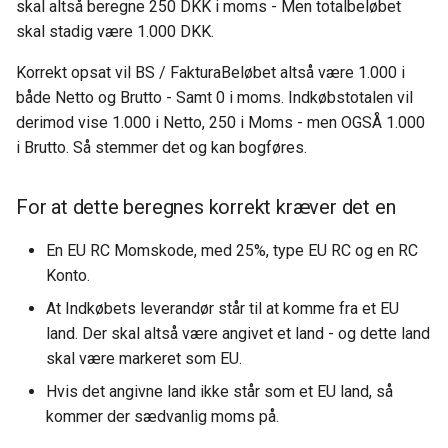
Funktioner
Opsætning af
Kontrolskemaer
skal altså beregne 250 DKK i moms - Men totalbeløbet
s
Ny sikker håndtering af
stregkodeskannere /
KeyBalance og Shopify
Debitor & Salg
Afstemning
Styklister
Funktioner
Funktioner
Pluk & pak
Salgsprojekter
Igangværende arbejde
Rettigheder
skal stadig være 1.000 DKK.
e
kolonneændringer
håndskannere
Opsætning Kontrolskemae
Korrekt opsat vil BS / FakturaBeløbet altså være 1.000 i
Shopify - Anmod om adga
Detailsalg
Valutasaldi
Pluk & pak
Dokumenthåndtering
E-maillister
Aftalesedler
Ny bruger
a
både Netto og Brutto - Samt 0 i moms. Indkøbstotalen vil
Fejl ved modtagelse af
KB App — Releasenotes
til kunde butik som Shopify
Stamdata
derimod vise 1.000 i Netto, 250 i Moms - men OGSÅ 1.000
r
fakturaer fra NemHandel 17
Partner
Værksted- og service
Bankafstemning
Afgifter
Lageroptælling - Simpel
Kortvisning
A-conto fakturering
Dokumenthåndtering
i Brutto. Så stemmer det og kan bogføres.
19 april 2026.
KeyBalance Klient
Funktioner
c
Webshop integration til
Maskinsalg
Bankintegration opsætning
Stamdata
Lageroptælling - Med
Gantt-kort
Projektforbrug
Kuvertfyld - Salg-Lev-Bet
h
KeyBalance EDI server har
Klassisk KeyBalance
KeyBalance
lagerfrys
For at dette beregnes korrekt kræver det en
fået nyt certifikat.
Abonnementsalg
BankConnect
Funktioner
CRM overblik
Projektfakturering
Profiler
i
Kø på PDF printer - KB
KeyBalance webshop
En EU RC Momskode, med 25%, type EU RC og en RC
Varekladde
n
Små fif til KeyBalance
udskrift hænger
integration
Indkøb & Kreditorer
Konto.
NETS BS vs LS
Salgstilbud
Projekt fra mobilen
Valuta
Klienten
VareFlyttekladde
g
At Indkøbets leverandør står til at komme fra et EU
Få KeyBalance på din Mac 
Generel webshop Export i
Lagerstyring
BetalingsService
Konkurrencer
Autoposter
Formular
land. Der skal altså være angivet et land - og dette land
BankAfstemning - Afstemn
iPhone / iPad (RemoteApp
KeyBalance
skal være markeret som EU.
Valuta og meget andet
CRM
LeverandørService
CRM felter
Dokumenthåndtering
Afsendelse (EDI, mail, print
Hvis det angivne land ikke står som et EU land, så
MAC mappe tilgængelig fo
KeyBalance og
kommer der sædvanlig moms på.
Stem på os - Danløn
"RDP forbindelse" - Herun
WooCommerce
Projekt
Finansbudgetter
Kvalitetsikring /
Integration
KeyBalance
Kontrolskemaer