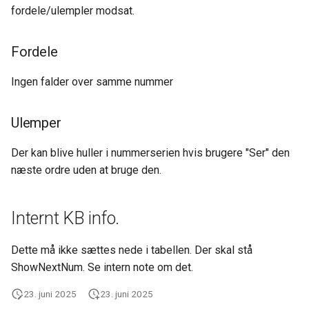
fordele/ulempler modsat.
Tidsregistrering
Dimensioner
Ny Guide til Udligning
Opsætning Kontrolskemae
Produktion
Fordele
Valuta
DanDomain webshop
Ingen falder over samme nummer
HR (Human ressources)
Omkostningsbilag
BankConnect Poster henov
dagen - cam54
Integrationer
Finansopsætning
Ulemper
Cardlay - og KeyBalance
Generelt
Afgifter
Der kan blive huller i nummerserien hvis brugere "Ser" den
næste ordre uden at bruge den.
KB Apps - Nye ude
Funktioner
Newland skanner - Opdater
Internt KB info.
Kørsler
KeyBalance APP
Dette må ikke sættes nede i tabellen. Der skal stå
Danløn Import - nu med P
ShowNextNum. Se intern note om det.
fil
23. juni 2025
23. juni 2025