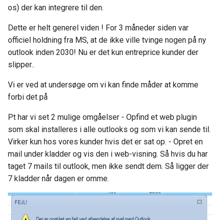
Funktioner
Opsætning af
Kontrolskemaer
s
os) der kan integrere til den.
Ny sikker håndtering af
stregkodeskannere /
KeyBalance og Shopify
Debitor & Salg
Afstemning
Styklister
Funktioner
Funktioner
Pluk & pak
Salgsprojekter
Igangværende arbejde
Rettigheder
e
kolonneændringer
håndskannere
Opsætning Kontrolskemae
Dette er helt generel viden ! For 3 måneder siden var
Shopify - Anmod om adga
Detailsalg
Valutasaldi
Pluk & pak
Dokumenthåndtering
E-maillister
Aftalesedler
Ny bruger
officiel holdning fra MS, at de ikke ville tvinge nogen på ny
a
Fejl ved modtagelse af
KB App — Releasenotes
til kunde butik som Shopify
Stamdata
outlook inden 2030! Nu er det kun entreprice kunder der
r
fakturaer fra NemHandel 17
Partner
Værksted- og service
Bankafstemning
Afgifter
Lageroptælling - Simpel
Kortvisning
A-conto fakturering
Dokumenthåndtering
slipper..
19 april 2026.
KeyBalance Klient
Funktioner
c
Vi er ved at undersøge om vi kan finde måder at komme
Webshop integration til
Maskinsalg
Bankintegration opsætning
Stamdata
Lageroptælling - Med
Gantt-kort
Projektforbrug
Kuvertfyld - Salg-Lev-Bet
h
forbi det på
KeyBalance EDI server har
Klassisk KeyBalance
KeyBalance
lagerfrys
fået nyt certifikat.
Abonnementsalg
BankConnect
Funktioner
CRM overblik
Projektfakturering
Profiler
i
​Pt har vi set 2 mulige omgåelser - Opfind et web plugin
Kø på PDF printer - KB
KeyBalance webshop
Varekladde
som skal installeres i alle outlooks og som vi kan sende til.
n
Små fif til KeyBalance
udskrift hænger
integration
Indkøb & Kreditorer
NETS BS vs LS
Salgstilbud
Projekt fra mobilen
Valuta
Virker kun hos vores kunder hvis det er sat op. - Opret en
Klienten
VareFlyttekladde
g
mail under kladder og vis den i web-visning. Så hvis du har
Få KeyBalance på din Mac 
Generel webshop Export i
Lagerstyring
BetalingsService
Konkurrencer
Autoposter
Formular
taget 7 mails til outlook, men ikke sendt dem. Så ligger der
BankAfstemning - Afstemn
iPhone / iPad (RemoteApp
KeyBalance
7 kladder når dagen er omme.
Valuta og meget andet
CRM
LeverandørService
CRM felter
Dokumenthåndtering
Afsendelse (EDI, mail, print
MAC mappe tilgængelig fo
KeyBalance og
Stem på os - Danløn
"RDP forbindelse" - Herun
WooCommerce
Projekt
Finansbudgetter
Kvalitetsikring /
Integration
KeyBalance
Kontrolskemaer