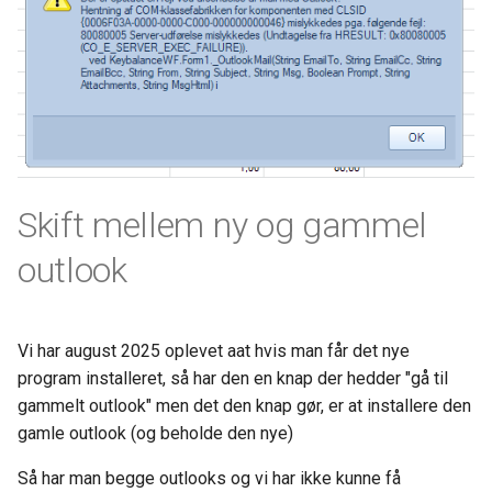
Tidsregistrering
Dimensioner
Ny Guide til Udligning
Opsætning Kontrolskemae
Produktion
Valuta
DanDomain webshop
HR (Human ressources)
Omkostningsbilag
BankConnect Poster henov
dagen - cam54
Integrationer
Finansopsætning
Skift mellem ny og gammel
Cardlay - og KeyBalance
Generelt
Afgifter
outlook
KB Apps - Nye ude
Funktioner
Newland skanner - Opdater
Kørsler
Vi har august 2025 oplevet aat hvis man får det nye
KeyBalance APP
program installeret, så har den en knap der hedder "gå til
gammelt outlook" men det den knap gør, er at installere den
Danløn Import - nu med P
gamle outlook (og beholde den nye)
fil
Så har man begge outlooks og vi har ikke kunne få