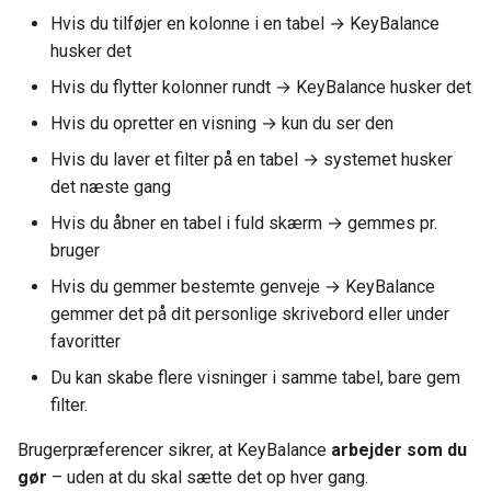
Hvis du tilføjer en kolonne i en tabel → KeyBalance
Dimensioner
Ny Guide til Udligning
Vil du vide mere?
husker det
Opsætning Kontrolskemaer
Valuta
Hvis du flytter kolonner rundt → KeyBalance husker det
DanDomain webshop
Hvis du opretter en visning → kun du ser den
Omkostningsbilag
BankConnect Poster henov
Hvis du laver et filter på en tabel → systemet husker
dagen - cam54
Finansopsætning
det næste gang
Hvis du åbner en tabel i fuld skærm → gemmes pr.
Cardlay - og KeyBalance
Afgifter
bruger
Hvis du gemmer bestemte genveje → KeyBalance
KB Apps - Nye ude
Funktioner
gemmer det på dit personlige skrivebord eller under
Newland skanner - Opdater
favoritter
Kørsler
KeyBalance APP
Du kan skabe flere visninger i samme tabel, bare gem
filter.
Danløn Import - nu med P
fil
Brugerpræferencer sikrer, at KeyBalance
arbejder som du
gør
– uden at du skal sætte det op hver gang.