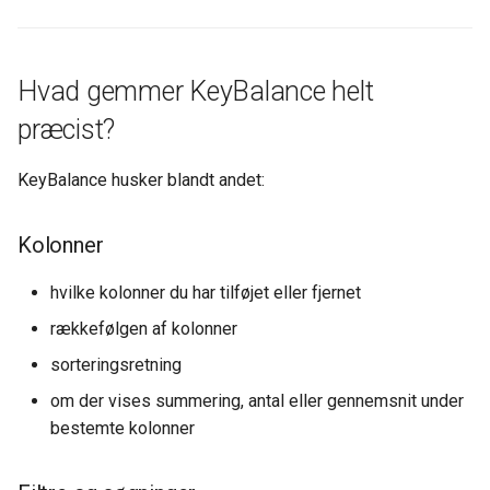
BS Kladde Strammet op
Webshops (DanDomain og
Hvad gemmer KeyBalance helt
andre)
præcist?
KeyBalance husker blandt andet:
Kolonner
hvilke kolonner du har tilføjet eller fjernet
rækkefølgen af kolonner
sorteringsretning
om der vises summering, antal eller gennemsnit under
bestemte kolonner