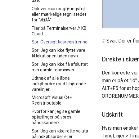
dato
Oplever man bogføringsfejl
eller mærkelige tegn istedet
for "ÆØÅ"
Filer på Terminalserver // KB
Cloud
# Svar: Der er fl
Spr: Oversigt tidsregistrering
Spr: Jeg kan ikke flytte vare
til lokationen uden navn
Direkte i skæ
Spr: Jeg kan ikke få afsluttet
min gamle teamviwer
Den korreste vej 
Udtræk af alle åbne
man er på et "id"
indkøbordre med tilhørende
ALT+F5 for at ho
varelinjer
ORDRENUMMER, så
Microsoft Visual C++
Redistributable
Hvorfor kan jeg se gamle
Udskrift
optællinger på vores
håndskanner?
Hvis man ønsker 
Spr: Jeg kan ikke rette valuta
TimeLinjer > Tim
på indkøbsorder eller