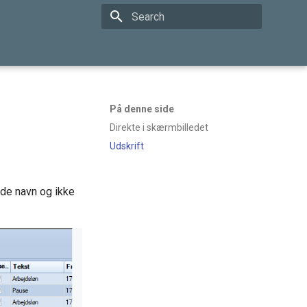
Type to start searching
På denne side
Direkte i skærmbilledet
Udskrift
nde navn og ikke