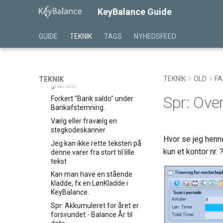
RibbonKnapStørrelse
KeyBalance Guide
SPR: Hvad betyder et rødt
kryds ved et felt.
GUIDE
TEKNIK
TAGS
NYHEDSFEED
Rykkkere og andre
dokumenter via NemHandel /
Profiler
Rækken skal være indenfor
TEKNIK
OLD
F
TEKNIK
grænser
Spr: Over
Forkert "Bank saldo" under
Bankafstemning.
Vælg eller fravælg en
stegkodeskanner
Hvor se jeg henn
Jeg kan ikke rette teksten på
kun et kontor nr. 
denne varer fra stort til lille
tekst
Kan man have en stående
kladde, fx en LønKladde i
KeyBalance.
Spr: Akkumuleret for året er
forsvundet - Balance År til