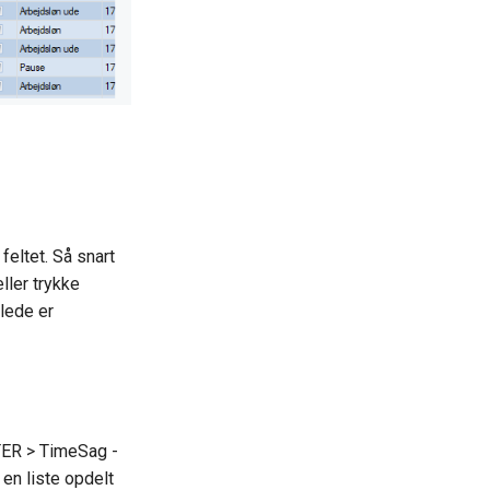
feltet. Så snart
ller trykke
lede er
TER > TimeSag -
en liste opdelt