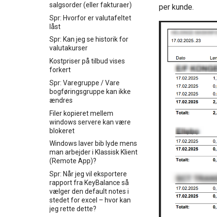
salgsorder (eller fakturaer)
per kunde.
Spr: Hvorfor er valutafeltet
låst
Spr: Kan jeg se historik for
valutakurser
Kostpriser på tilbud vises
forkert
Spr: Varegruppe / Vare
bogføringsgruppe kan ikke
ændres
Filer kopieret mellem
windows servere kan være
blokeret
Windows laver bib lyde mens
man arbejder i Klassisk Klient
(Remote App)?
Spr: Når jeg vil eksportere
rapport fra KeyBalance så
vælger den default notes i
stedet for excel – hvor kan
jeg rette dette?