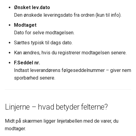
BS Kladde Strammet op
Ønsket lev.dato
Bliver varen bogført med
Bliver varen bogført med
Den ønskede leveringsdato fra ordren (kun til info).
Webshops (DanDomain og
det samme?
det samme?
andre)
Modtaget
Kan jeg ændre
Kan jeg ændre
Dato for selve modtagelsen.
modtagelsesdatoen?
modtagelsesdatoen?
Sættes typisk til dags dato.
Kan ændres, hvis du registrerer modtagelsen senere.
Kan jeg se placeringer
Kan jeg se placeringer
direkte fra modtagelsen?
direkte fra modtagelsen?
F.Seddel nr.
Indtast leverandørens følgeseddelnummer – giver nem
Hvordan udskriver jeg
Hvordan udskriver jeg
sporbarhed senere.
pallelabels?
pallelabels?
Kan jeg åbne scannede
Kan jeg åbne scannede
Linjerne – hvad betyder felterne?
bilag i modtagelsen?
bilag i modtagelsen?
Midt på skærmen ligger linjetabellen med de varer, du
modtager.