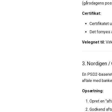
(gårsdagens post
Certifikat:
Certifikatet 
Det fornyes 
Velegnet til:
Vir
3. Nordigen /
En PSD2-baseret 
aftale med banke
Opsætning:
Opret en "af
Godkend afta