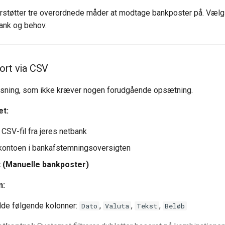
støtter tre overordnede måder at modtage bankposter på. Vælg 
bank og behov.
ort via CSV
øsning, som ikke kræver nogen forudgående opsætning.
et:
CSV-fil fra jeres netbank
 kontoen i bankafstemningsoversigten
 (Manuelle bankposter)
n:
olde følgende kolonner:
,
,
,
Dato
Valuta
Tekst
Beløb