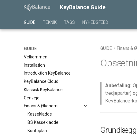
KeyBalance Guide
GUIDE
TEKNIK
TAGS
NYHEDSFEED
GUIDE
Finans & 
GUIDE
Velkommen
Opsætnin
Installation
Introduktion KeyBalance
KeyBalance Cloud
Anbefaling:
Op
Klassisk KeyBalance
tredjeparter) o
Genveje
KeyBalance-kon
Finans & Økonomi
Kassekladde
BS Kassekladde
Grundlægge
Kontoplan