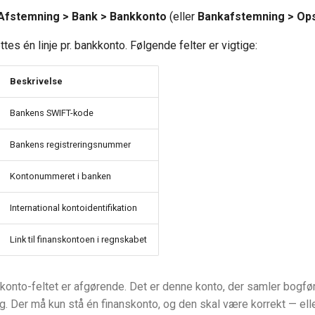
 Afstemning > Bank > Bankkonto
(eller
Bankafstemning > Op
tes én linje pr. bankkonto. Følgende felter er vigtige:
Beskrivelse
Bankens SWIFT-kode
Bankens registreringsnummer
Kontonummeret i banken
International kontoidentifikation
Link til finanskontoen i regnskabet
onto-feltet er afgørende. Det er denne konto, der samler bogføri
. Der må kun stå én finanskonto, og den skal være korrekt — ell