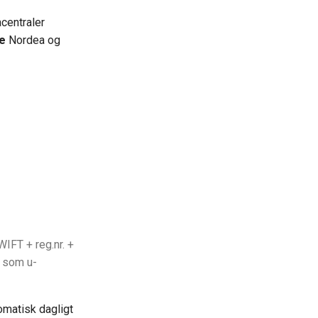
centraler
e
Nordea og
FT + reg.nr. +
e som u-
matisk dagligt