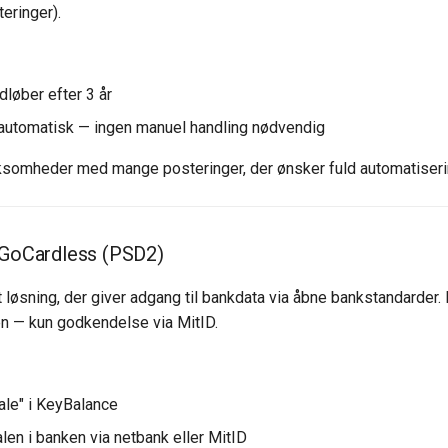
eringer).
udløber efter 3 år
automatisk — ingen manuel handling nødvendig
ksomheder med mange posteringer, der ønsker fuld automatiseri
 GoCardless (PSD2)
løsning, der giver adgang til bankdata via åbne bankstandarder.
n — kun godkendelse via MitID.
tale" i KeyBalance
len i banken via netbank eller MitID