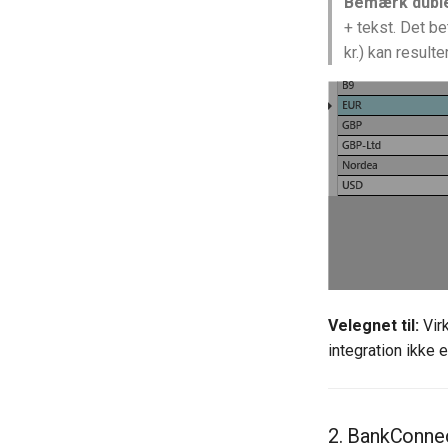
Bemærk duble
+ tekst. Det b
kr.) kan resulte
Velegnet til:
Vir
integration ikke e
2. BankConnec