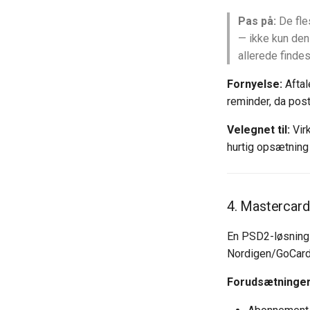
Pas på:
De fle
— ikke kun den
allerede finde
Fornyelse:
Aftal
reminder, da pos
Velegnet til:
Vir
hurtig opsætning
4. Mastercard
En PSD2-løsning
Nordigen/GoCard
Forudsætninger