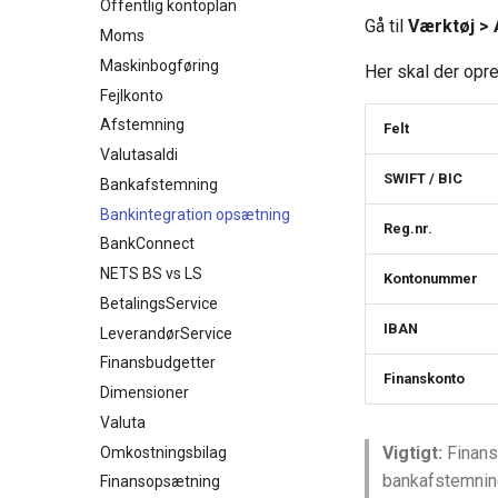
Offentlig kontoplan
Gå til
Værktøj >
Moms
Maskinbogføring
Her skal der opret
Fejlkonto
Afstemning
Felt
Valutasaldi
SWIFT / BIC
Bankafstemning
Bankintegration opsætning
Reg.nr.
BankConnect
NETS BS vs LS
Kontonummer
BetalingsService
IBAN
LeverandørService
Finansbudgetter
Finanskonto
Dimensioner
Valuta
Vigtigt:
Finansk
Omkostningsbilag
bankafstemning
Finansopsætning