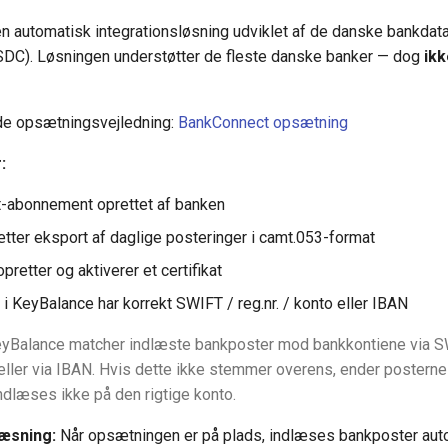
n automatisk integrationsløsning udviklet af de danske bankdata
SDC). Løsningen understøtter de fleste danske banker — dog
ikk
de opsætningsvejledning:
BankConnect opsætning
:
-abonnement oprettet af banken
ter eksport af daglige posteringer i camt.053-format
retter og aktiverer et certifikat
i KeyBalance har korrekt SWIFT / reg.nr. / konto eller IBAN
yBalance matcher indlæste bankposter mod bankkontiene via SWI
ller via IBAN. Hvis dette ikke stemmer overens, ender postern
dlæses ikke på den rigtige konto.
læsning:
Når opsætningen er på plads, indlæses bankposter auto