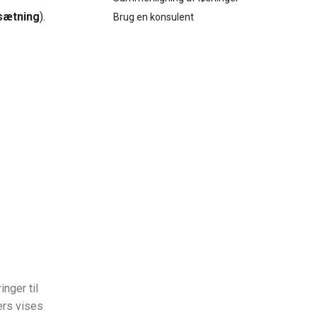
sætning
).
Brug en konsulent
nger til
ers vises