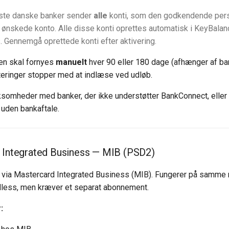
ste danske banker sender
alle
konti, som den godkendende perso
 ønskede konto. Alle disse konti oprettes automatisk i KeyBalanc
s. Gennemgå oprettede konti efter aktivering.
en skal fornyes
manuelt
hver 90 eller 180 dage (afhænger af ba
teringer stopper med at indlæse ved udløb.
ksomheder med banker, der ikke understøtter BankConnect, elle
 uden bankaftale.
 Integrated Business — MIB (PSD2)
 via Mastercard Integrated Business (MIB). Fungerer på samm
less, men kræver et separat abonnement.
: