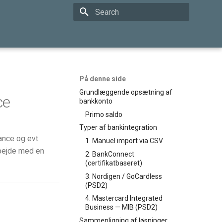
Type to start searching
På denne side
Grundlæggende opsætning af
ce
bankkonto
Primo saldo
Typer af bankintegration
ance og evt.
1. Manuel import via CSV
rbejde med en
2. BankConnect
(certifikatbaseret)
3. Nordigen / GoCardless
(PSD2)
4. Mastercard Integrated
Business — MIB (PSD2)
Sammenligning af løsninger