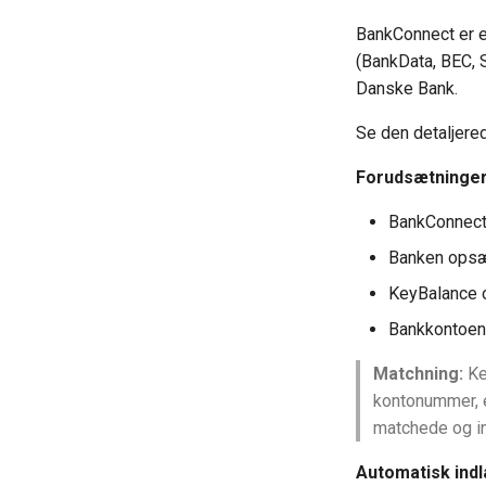
BankConnect er e
(BankData, BEC, 
Danske Bank.
Se den detaljere
Forudsætninger
BankConnect
Banken opsæt
KeyBalance op
Bankkontoen 
Matchning:
Ke
kontonummer, e
matchede og in
Automatisk ind