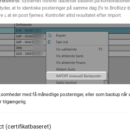
tkontrol:
Systemet filtrerer dubletter baseret på kombinationen
etyder, at to identiske posteringer på samme dag (fx to BroBizz-
re i, at én post fjernes. Kontrollér altid resultatet efter import.
ksomheder med få månedlige posteringer, eller som backup når 
r tilgængelig.
t (certifikatbaseret)