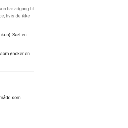
n har adgang til
e, hvis de ikke
nken). Sæt en
r som ønsker en
e måde som