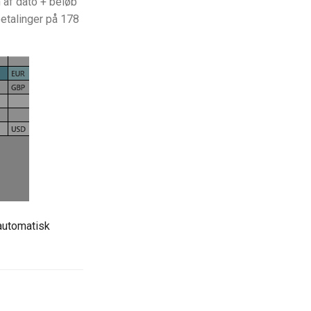
 af dato + beløb
betalinger på 178
automatisk