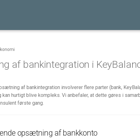
Økonomi
g af bankintegration i KeyBalan
sætning af bankintegration involverer flere parter (bank, KeyBal
g kan hurtigt blive kompleks. Vi anbefaler, at dette gøres i sama
sulent første gang.
nde opsætning af bankkonto