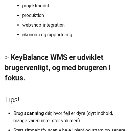
projektmodul
produktion
webshop-integration
økonomi og rapportering.
>
KeyBalance WMS er udviklet
brugervenligt, og med brugeren i
fokus.
Tips!
Brug
scanning
dér, hvor fejl er dyre (dyrt indhold,
mange varenumre, stor volumen).
Start simpelt (fx scan = hele linjen) og stram op senere,