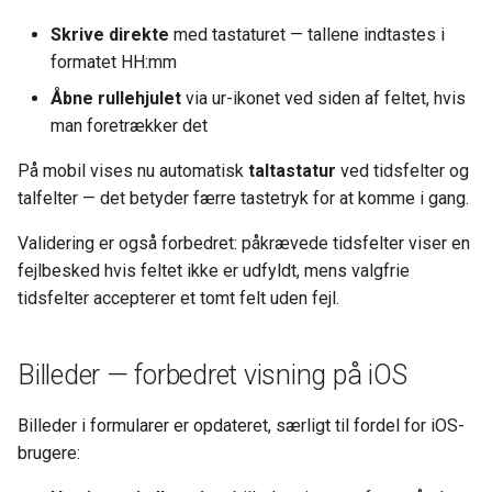
Kontrolskemaer
s
Debitor & Salg
Afstemning
Styklister
Funktioner
Funktioner
Pluk & pak
Salgsprojekter
Igangværende arbejde
Rettigheder
Skrive direkte
med tastaturet — tallene indtastes i
e
Opsætning Kontrolskemae
formatet HH:mm
Detailsalg
Valutasaldi
Pluk & pak
Dokumenthåndtering
E-maillister
Aftalesedler
Ny bruger
a
Åbne rullehjulet
via ur-ikonet ved siden af feltet, hvis
Stamdata
man foretrækker det
r
Værksted- og service
Bankafstemning
Afgifter
Lageroptælling - Simpel
Kortvisning
A-conto fakturering
Dokumenthåndtering
Funktioner
På mobil vises nu automatisk
taltastatur
ved tidsfelter og
c
Maskinsalg
Bankintegration opsætning
Stamdata
Lageroptælling - Med
Gantt-kort
Projektforbrug
Kuvertfyld - Salg-Lev-Bet
talfelter — det betyder færre tastetryk for at komme i gang.
h
lagerfrys
Validering er også forbedret: påkrævede tidsfelter viser en
Abonnementsalg
BankConnect
Funktioner
CRM overblik
Projektfakturering
Profiler
i
fejlbesked hvis feltet ikke er udfyldt, mens valgfrie
Varekladde
n
tidsfelter accepterer et tomt felt uden fejl.
Indkøb & Kreditorer
NETS BS vs LS
Salgstilbud
Projekt fra mobilen
Valuta
VareFlyttekladde
g
Lagerstyring
BetalingsService
Konkurrencer
Autoposter
Formular
Billeder — forbedret visning på iOS
CRM
LeverandørService
CRM felter
Dokumenthåndtering
Afsendelse (EDI, mail, print
Billeder i formularer er opdateret, særligt til fordel for iOS-
brugere:
Projekt
Finansbudgetter
Kvalitetsikring /
Kontrolskemaer