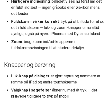
Hurtigere indlæsning
: billedet vises nu først når det
Tidsregistrering
Dimensioner
er fuldt indlæst — ingen gråboks eller øje-ikon mens
Opsætning Kontrolskemae
det loader
Produktion
Valuta
Fuldskærm virker korrekt
: tryk på et billede for at se
det i fuld skærm — luk- og zoom-knapper er nu altid
HR (Human ressources)
Omkostningsbilag
synlige, også på nyere iPhones med Dynamic Island
Integrationer
Finansopsætning
Zoom
: brug zoom ind/ud-knapperne i
fuldskærmsvisningen til at studere detaljer
Generelt
Afgifter
Knapper og berøring
Funktioner
Luk-knap på dialoger
er gjort større og nemmere at
Kørsler
ramme på iPad og andre touchskærme
Valgknap i søgefelter
åbner nu med ét tryk — det
krævede tidligere to tryk på mobil