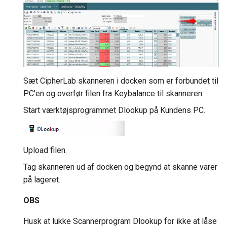
BS Kladde Strammet op
Webshops (DanDomain og
andre)
Sæt CipherLab skanneren i docken som er forbundet til
PC'en og overfør filen fra Keybalance til skanneren.
Start værktøjsprogrammet Dlookup på Kundens PC.
Upload filen.
Tag skanneren ud af docken og begynd at skanne varer
på lageret.
OBS
Husk at lukke Scannerprogram Dlookup for ikke at låse