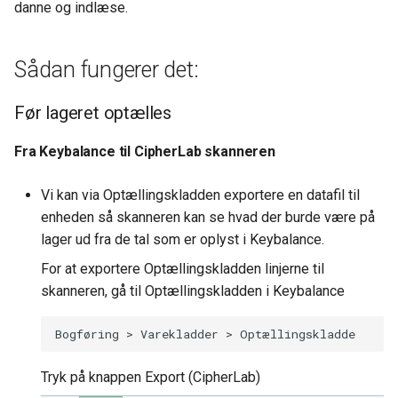
danne og indlæse.
Tidsregistrering
Dimensioner
Ny Guide til Udligning
Opsætning Kontrolskemae
Produktion
Valuta
Sådan fungerer det:
DanDomain webshop
HR (Human ressources)
Omkostningsbilag
Før lageret optælles
BankConnect Poster henov
dagen - cam54
Integrationer
Fra Keybalance til CipherLab skanneren
Finansopsætning
Cardlay - og KeyBalance
Generelt
Vi kan via Optællingskladden exportere en datafil til
Afgifter
enheden så skanneren kan se hvad der burde være på
KB Apps - Nye ude
Funktioner
lager ud fra de tal som er oplyst i Keybalance.
For at exportere Optællingskladden linjerne til
Newland skanner - Opdater
Kørsler
skanneren, gå til Optællingskladden i Keybalance
KeyBalance APP
Danløn Import - nu med P
fil
Tryk på knappen Export (CipherLab)