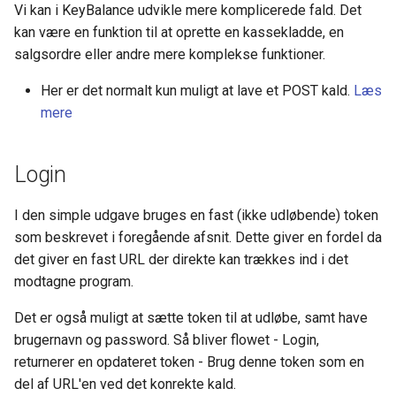
mulighed for at benytte
BS Kladde Strammet op
Vi kan i KeyBalance udvikle mere komplicerede fald. Det
billeder .jpg og .png i
kan være en funktion til at oprette en kassekladde, en
bilagsscan?
Webshops (DanDomain og
salgsordre eller andre mere komplekse funktioner.
andre)
Her er det normalt kun muligt at lave et POST kald.
Læs
PDF bliver ikke aflæst og 
mere
ikke åbnes
Godkendte bilag bliver ikke
Login
overført / bogført
I den simple udgave bruges en fast (ikke udløbende) token
Spr: Scanning fra mobiltele
som beskrevet i foregående afsnit. Dette giver en fordel da
er forsvundet
det giver en fast URL der direkte kan trækkes ind i det
modtagne program.
Scheduler dør på import af
OIO fil
Det er også muligt at sætte token til at udløbe, samt have
brugernavn og password. Så bliver flowet - Login,
Hvor kan jeg genfinde
returnerer en opdateret token - Brug denne token som en
kommentarer fra
del af URL'en ved det konrekte kald.
godkendelse af Bilag (BS /