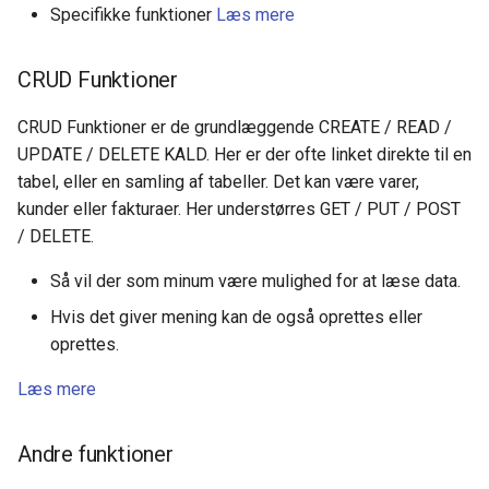
Specifikke funktioner
Læs mere
Hvorfra kommer BS linjer a
Tidsregistrering
Dimensioner
typen FINANS / "Åbne BS ti
Ny Guide til Udligning
Opsætning Kontrolskemae
bogføring" i BS Kassekladd
CRUD Funktioner
Produktion
Valuta
DanDomain webshop
"Login med Microsoft" /
CRUD Funktioner er de grundlæggende CREATE / READ /
HR (Human ressources)
Omkostningsbilag
Microsoft login
BankConnect Poster henov
UPDATE / DELETE KALD. Her er der ofte linket direkte til en
dagen - cam54
tabel, eller en samling af tabeller. Det kan være varer,
Integrationer
Finansopsætning
Hvordan ændrer jeg et
kunder eller fakturaer. Her understørres GET / PUT / POST
kontonummer
Cardlay - og KeyBalance
/ DELETE.
Generelt
Afgifter
Så vil der som minum være mulighed for at læse data.
BS Fortolkning giver fejl 1
KB Apps - Nye ude
Funktioner
Hvis det giver mening kan de også oprettes eller
Forkert PDF oplysninger
Newland skanner - Opdater
oprettes.
Kørsler
aflæst.
KeyBalance APP
Læs mere
BSArkiveretAfvist
Danløn Import - nu med P
fil
Andre funktioner
Spr: Er der stadig ikke